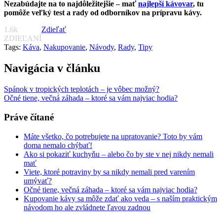
Nezabúdajte na to najdôležitejšie – mať
najlepší kávovar
, tu
pomôže veľký test a rady od odborníkov na prípravu kávy.
1.6k
Zdieľať
ZDIEĽANÍ
Tags:
Káva
,
Nakupovanie
,
Návody
,
Rady
,
Tipy
Navigácia v článku
Spánok v tropických teplotách – je vôbec možný?
Očné tiene, večná záhada – ktoré sa vám najviac hodia?
Práve čítané
Máte všetko, čo potrebujete na upratovanie? Toto by vám
doma nemalo chýbať!
Ako si pokaziť kuchyňu – alebo čo by ste v nej nikdy nemali
mať
Viete, ktoré potraviny by sa nikdy nemali pred varením
umývať?
Očné tiene, večná záhada – ktoré sa vám najviac hodia?
Kupovanie kávy sa môže zdať ako veda – s naším praktickým
návodom ho ale zvládnete ľavou zadnou