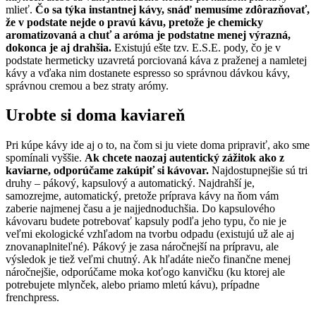
mlieť.
Čo sa týka instantnej kávy, snáď nemusíme zdôrazňovať,
že v podstate nejde o pravú kávu, pretože je chemicky
aromatizovaná a chuť a aróma je podstatne menej výrazná,
dokonca je aj drahšia.
Existujú ešte tzv. E.S.E. pody, čo je v
podstate hermeticky uzavretá porciovaná káva z praženej a namletej
kávy a vďaka nim dostanete espresso so správnou dávkou kávy,
správnou cremou a bez straty arómy.
Urobte si doma kaviareň
Pri kúpe kávy ide aj o to, na čom si ju viete doma pripraviť, ako sme
spomínali vyššie.
Ak chcete naozaj autentický zážitok ako z
kaviarne, odporúčame zakúpiť si kávovar.
Najdostupnejšie sú tri
druhy – pákový, kapsulový a automatický. Najdrahší je,
samozrejme, automatický, pretože príprava kávy na ňom vám
zaberie najmenej času a je najjednoduchšia. Do kapsulového
kávovaru budete potrebovať kapsuly podľa jeho typu, čo nie je
veľmi ekologické vzhľadom na tvorbu odpadu (existujú už ale aj
znovanaplniteľné). Pákový je zasa náročnejší na prípravu, ale
výsledok je tiež veľmi chutný. Ak hľadáte niečo finančne menej
náročnejšie, odporúčame moka koťogo kanvičku (ku ktorej ale
potrebujete mlynček, alebo priamo mletú kávu), prípadne
frenchpress.