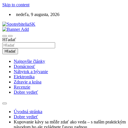
Skip to content
nedeľa, 9 augusta, 2026
Recenzie, testy, hodnotenia
SpotrebiteliaSK.sk
Hľadať
Hľadať
Najnovšie články
Domácnosť
Nábytok a bývanie
Elektronika
Zdravie a krása
Recenzie
Dobre vedieť
Úvodná stránka
Dobre vedieť
Kupovanie kávy sa môže zdať ako veda – s naším praktickým
návodom ho ale zvládnete ľavou zadnou