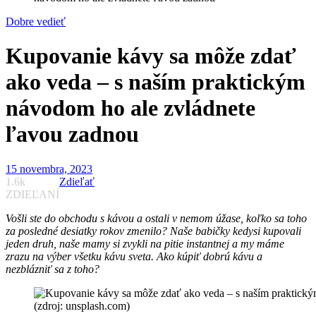
Dobre vedieť
Kupovanie kávy sa môže zdať
ako veda – s naším praktickým
návodom ho ale zvládnete
ľavou zadnou
15 novembra, 2023
1.6k
Zdieľať
ZDIEĽANÍ
Vošli ste do obchodu s kávou a ostali v nemom úžase, koľko sa toho
za posledné desiatky rokov zmenilo? Naše babičky kedysi kupovali
jeden druh, naše mamy si zvykli na pitie instantnej a my máme
zrazu na výber všetku kávu sveta. Ako kúpiť dobrú kávu a
nezblázniť sa z toho?
(zdroj: unsplash.com)