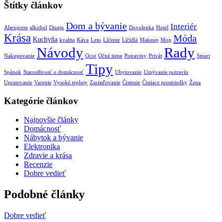
Štítky článkov
Dom a bývanie
Interiér
Aliexpress
alkohol
Dizajn
Dovolenka
Hotel
Krása
Móda
Kuchyňa
kvalita
Káva
Leto
Líčenie
Líčidlá
Makeup
Mop
Návody
Rady
Nakupovanie
Ocot
Očné tiene
Potraviny
Privát
Smart
Tipy
Spánok
Starostlivosť o domácnosť
Ubytovanie
Umývanie potravín
Upratovanie
Varenie
Vysoké teploty
Zariaďovanie
Čistenie
Čistiace prostriedky
Žena
Kategórie článkov
Najnovšie články
Domácnosť
Nábytok a bývanie
Elektronika
Zdravie a krása
Recenzie
Dobre vedieť
Podobné články
Dobre vedieť