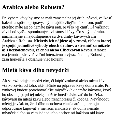
Arabica alebo Robusta?
Pri výbere kávy by sme sa mali zamerať na jej druh, pôvod, veľkosť
balenia a spôsob prípravy. Tým najdôležitejším faktorom, podľa
ktorého máte alebo nemáte kávu radi, je však jej chuť. Tá väčšinou
závisí od vyššie spomínaných vlastností kávy. Čo sa týka druhu,
najznámejšie a najdostupnejšie sú dva druhy kávových zŕn –
Arabica a Robusta.
Niekedy ich nájdete aj v zmesi, cieľom ktorej
je spojiť jednotlivé výhody oboch druhov, a stretnúť sa môžete
aj s bezkofeínovou, zelenou alebo Cibetkovou kávou.
Arabica
má jemnú a zároveň veľmi intenzívnu a výraznú chuť, Robusta je
zasa horkejšia a obsahuje viac kofeínu.
Mletá káva dlho nevydrží
Ak sa rozhodujete medzi tým, či kúpiť zrnkovú alebo mletú kávu,
všetko závisí od toho, aké náčinie na prípravu kávy doma máte. Pri
zrnkovej budete potrebovať ešte mlynček (ak nemáte kávovar, ktorý
ho obsahuje), pri tej mletej môžete hneď dávkovať do hrnčeka,
kávovaru na mletú kávu alebo frenchpressu či koťoga. Nevýhodou
mletej je však to, že si dlho neuchová chuť a arómu, preto ju
odporúčame kupovať v menšom množstve, ak doma nemáte
mlynček alebo sa vám jednoducho nechce pri každom pití kávy