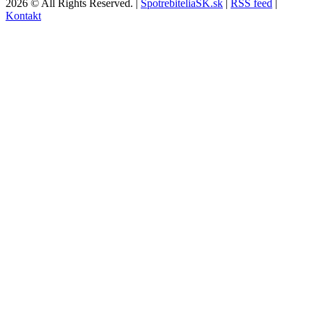
2026 © All Rights Reserved. |
SpotrebiteliaSK.sk
|
RSS feed
|
Kontakt