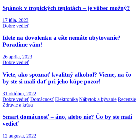
Spánok v tropických teplotách – je vôbec možný?
17 júla, 2023
Dobre vedieť
Idete na dovolenku a ešte nemáte ubytovanie?
Poradíme vám!
26 apríla, 2023
Dobre vedieť
Viete, ako spoznať kvalitný alkohol? Vieme, na čo
by ste si mali dať pri jeho kúpe pozor!
31 októbra, 2022
Dobre vedieť
Domácnosť
Elektronika
Nábytok a bývanie
Recenzie
Zdravie a krása
Smart domácnosť – áno, alebo nie? Čo by ste mali
vedieť
12 augusta, 2022