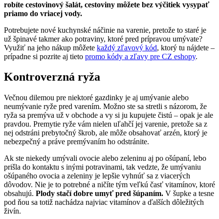
robíte cestovinový šalát, cestoviny môžete bez výčitiek vysypať
priamo do vriacej vody.
Potrebujete nové kuchynské náčinie na varenie, pretože to staré je
už špinavé takmer ako potraviny, ktoré pred prípravou umývate?
Využiť na jeho nákup môžete
každý zľavový kód
, ktorý tu nájdete –
prípadne si pozrite aj tieto
promo kódy a zľavy pre CZ eshopy
.
Kontroverzná ryža
Večnou dilemou pre niektoré gazdinky je aj umývanie alebo
neumývanie ryže pred varením. Možno ste sa stretli s názorom, že
ryža sa premýva už v obchode a vy si ju kupujete čistú – opak je ale
pravdou. Premytie ryže vám nielen uľahčí jej varenie, pretože sa z
nej odstráni prebytočný škrob, ale môže obsahovať arzén, ktorý je
nebezpečný a práve premývaním ho odstránite.
Ak ste niekedy umývali ovocie alebo zeleninu aj po ošúpaní, lebo
prišla do kontaktu s inými potravinami, tak vedzte, že umývaniu
ošúpaného ovocia a zeleniny je lepšie vyhnúť sa z viacerých
dôvodov. Nie je to potrebné a ničíte tým veľkú časť vitamínov, ktoré
obsahujú.
Plody stačí dobre umyť pred šúpaním.
V šupke a tesne
pod ňou sa totiž nachádza najviac vitamínov a ďalších dôležitých
živín.