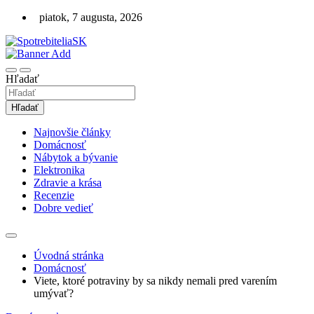
Skip
piatok, 7 augusta, 2026
to
content
Recenzie, testy, hodnotenia
SpotrebiteliaSK.sk
Hľadať
Hľadať
Najnovšie články
Domácnosť
Nábytok a bývanie
Elektronika
Zdravie a krása
Recenzie
Dobre vedieť
Úvodná stránka
Domácnosť
Viete, ktoré potraviny by sa nikdy nemali pred varením
umývať?