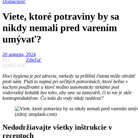
Domácnosť
Viete, ktoré potraviny by sa
nikdy nemali pred varením
umývať?
20 augusta, 2024
923
Zdieľať
ZDIEĽANÍ
Hoci hygiena je pol zdravia, niekedy sa prílišná čistota môže obrátiť
proti nám. Platí to najmä pri určitých potravinách, ktoré bežne v
kuchyni používame a ktoré možno automaticky strkáme pod
vodovodný kohútik bez toho, aby sme sa zamysleli, či to nie je skôr
kontraproduktívne. Čo teda do vody nikdy nedávať?
(zdroj: unsplash.com)
Nedodržiavajte všetky inštrukcie v
receptoch