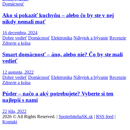
Domácnosť
Ako si pokaziť kuchyňu – alebo čo by ste v nej
nikdy nemali mať
16 decembra, 2024
Dobre vedieť
Domácnosť
Elektronika
Nábytok a bývanie
Recenzie
Zdravie a krása
Smart domácnosť – áno, alebo nie? Čo by ste mali
vedieť
12 augusta, 2022
Dobre vedieť
Domácnosť
Elektronika
Nábytok a bývanie
Recenzie
Zdravie a krása
Púder – načo a aký potrebujete? Vyberte si ten
najlepší s nami
22 júla, 2022
2026 © All Rights Reserved. |
SpotrebiteliaSK.sk
|
RSS feed
|
Kontakt