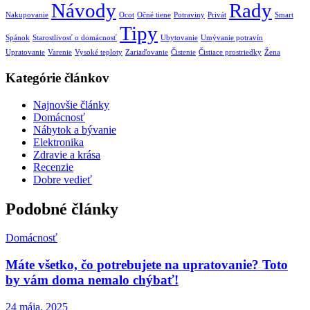
Návody
Rady
Nakupovanie
Ocot
Očné tiene
Potraviny
Privát
Smart
Tipy
Spánok
Starostlivosť o domácnosť
Ubytovanie
Umývanie potravín
Upratovanie
Varenie
Vysoké teploty
Zariaďovanie
Čistenie
Čistiace prostriedky
Žena
Kategórie článkov
Najnovšie články
Domácnosť
Nábytok a bývanie
Elektronika
Zdravie a krása
Recenzie
Dobre vedieť
Podobné články
Domácnosť
Máte všetko, čo potrebujete na upratovanie? Toto
by vám doma nemalo chýbať!
24 mája, 2025