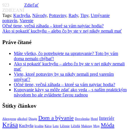
923
Zdieľať
ZDIEĽANÍ
Tags:
Kuchyňa
,
Návody
,
Potraviny
,
Rady
,
Tipy
,
Umývanie
potravín
,
Varenie
Navigácia
Očné tiene, večná záhada – ktoré sa vám najviac hodia?
Ako si pokaziť kuchyňu – alebo čo by ste v nej nikdy nemali mať
v
článku
Práve čítané
Máte všetko, čo potrebujete na upratovanie? Toto by vám
doma nemalo chýbať!
Ako si pokaziť kuchyňu – alebo čo by ste v nej nikdy nemali
mať
Viete, ktoré potraviny by sa nikdy nemali pred varením
umývať?
Očné tiene, večná záhada – ktoré sa vám najviac hodia?
Kupovanie kávy sa môže zdať ako veda – s naším praktickým
návodom ho ale zvládnete ľavou zadnou
Štítky článkov
Dom a bývanie
Interiér
Aliexpress
alkohol
Dizajn
Dovolenka
Hotel
Krása
Móda
Kuchyňa
kvalita
Káva
Leto
Líčenie
Líčidlá
Makeup
Mop