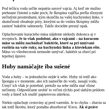
Pod tečúcu vodu určite nepatria surové vajcia. Aj keď ste možno
prehnane čistotní a máte pocit, že škrupina vajíčka prešla rôznymi
nečistými prostrediami, kým skončila na vašej kuchynskej linke, v
skutočnosti obsahuje póry, ktorými sa do vnútra škrupiny môžu
zaniesť baktérie salmonely. Takže docielite presný opak.
Oplachovanie kuracieho mäsa nájdeme niekedy dokonca aj v
receptoch.
Je to však podobné, ako s vajcami – na kuracom
mäse sa môžu nachádzať baktérie, ktoré sa pri umývaní
rozšíria na vaše ruky, na kuchynskú linku a ktoviekam ešte.
Mäso vo všeobecnosti nemusíte umývať, baktérii sa zbaví pri
tepelnej úprave.
Huby namáčajte iba sušené
Voda a huby – to jednoducho nejde k sebe. Huby sú totiž ako
špongia a v momente, ako ich namočíte do vody, nasajú vodu.
Umyť ich však je potrebné, pretože na sebe môžu mať rôzne
nečistoty. Odporúčame urobiť to veľmi rýchlo pod slabým prúdom
vody a hneď ich osušiť papierovou utierkou.
Niekto oplachuje cestoviny aj pred varením. Je to chyba – zbavia sa
tak totiž škrobu, ktorý pomáha absorbovať šťavu.
Ak si práve